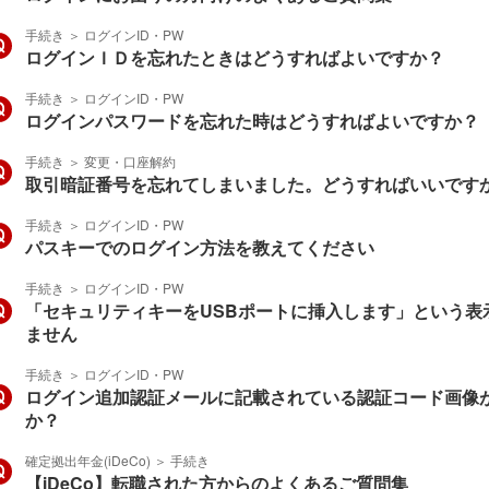
手続き
＞
ログインID・PW
ログインＩＤを忘れたときはどうすればよいですか？
手続き
＞
ログインID・PW
ログインパスワードを忘れた時はどうすればよいですか？
手続き
＞
変更・口座解約
取引暗証番号を忘れてしまいました。どうすればいいです
手続き
＞
ログインID・PW
パスキーでのログイン方法を教えてください
手続き
＞
ログインID・PW
「セキュリティキーをUSBポートに挿入します」という表
ません
手続き
＞
ログインID・PW
ログイン追加認証メールに記載されている認証コード画像
か？
確定拠出年金(iDeCo)
＞
手続き
【iDeCo】転職された方からのよくあるご質問集