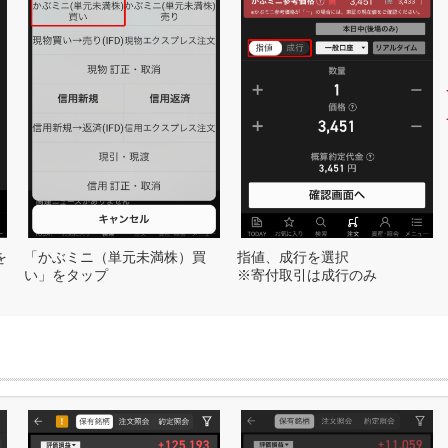
を
「かぶミニ（単元未満株）買
指値、成行を選択
い」をタップ
※寄付取引は成行のみ