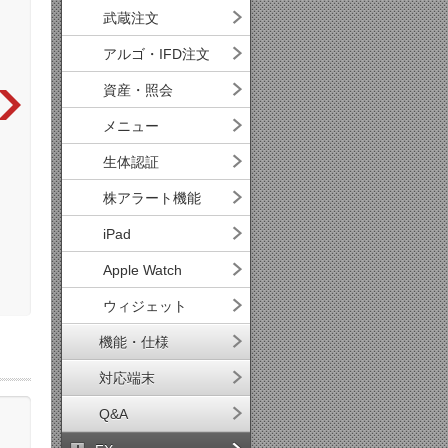
武蔵注文
アルゴ・IFD注文
資産・照会
メニュー
生体認証
株アラート機能
iPad
口座区分を選択
執行条件は注文時間によって固
数
Apple Watch
※「特定」「NISA」は開設して
定
－
いる場合のみ選択可能
ウィジェット
機能・仕様
対応端末
Q&A