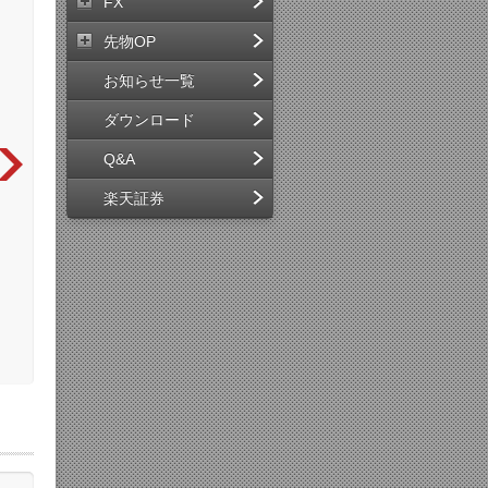
FX
先物OP
お知らせ一覧
ダウンロード
Q&A
楽天証券
指値、成行を選択
執行条件は注文時間によって固
数
※寄付取引は成行のみ
定
－