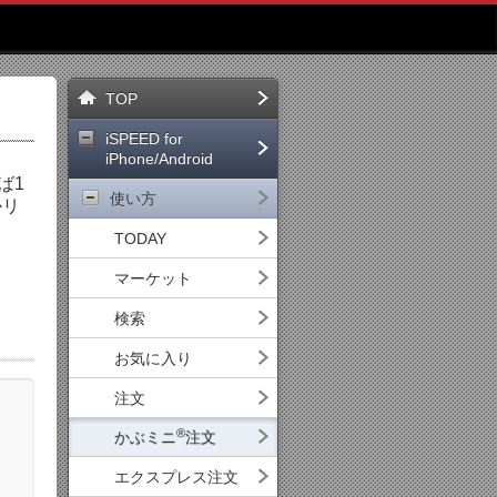
TOP
iSPEED for
iPhone/Android
ば1
使い方
かリ
TODAY
マーケット
検索
お気に入り
注文
®
かぶミニ
注文
エクスプレス注文